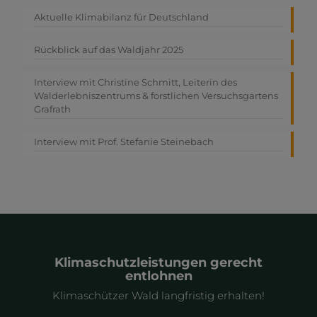
Aktuelle Klimabilanz für Deutschland
Rückblick auf das Waldjahr 2025
Interview mit Christine Schmitt, Leiterin des
Walderlebniszentrums & forstlichen Versuchsgartens
Grafrath
Interview mit Prof. Stefanie Steinebach
Klimaschutzleistungen gerecht
entlohnen
Klimaschützer Wald langfristig erhalten!