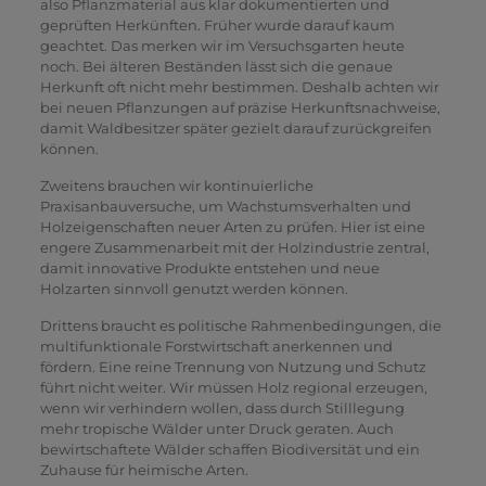
also Pflanzmaterial aus klar dokumentierten und
geprüften Herkünften. Früher wurde darauf kaum
geachtet. Das merken wir im Versuchsgarten heute
noch. Bei älteren Beständen lässt sich die genaue
Herkunft oft nicht mehr bestimmen. Deshalb achten wir
bei neuen Pflanzungen auf präzise Herkunftsnachweise,
damit Waldbesitzer später gezielt darauf zurückgreifen
können.
Zweitens brauchen wir kontinuierliche
Praxisanbauversuche, um Wachstumsverhalten und
Holzeigenschaften neuer Arten zu prüfen. Hier ist eine
engere Zusammenarbeit mit der Holzindustrie zentral,
damit innovative Produkte entstehen und neue
Holzarten sinnvoll genutzt werden können.
Drittens braucht es politische Rahmenbedingungen, die
multifunktionale Forstwirtschaft anerkennen und
fördern. Eine reine Trennung von Nutzung und Schutz
führt nicht weiter. Wir müssen Holz regional erzeugen,
wenn wir verhindern wollen, dass durch Stilllegung
mehr tropische Wälder unter Druck geraten. Auch
bewirtschaftete Wälder schaffen Biodiversität und ein
Zuhause für heimische Arten.