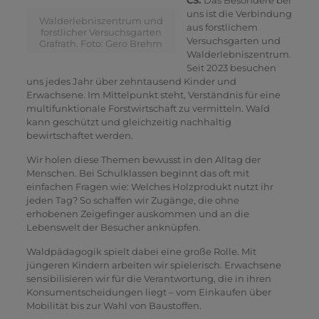
uns ist die Verbindung
Walderlebniszentrum und
aus forstlichem
forstlicher Versuchsgarten
Versuchsgarten und
Grafrath. Foto: Gero Brehm
Walderlebniszentrum.
Seit 2023 besuchen
uns jedes Jahr über zehntausend Kinder und
Erwachsene. Im Mittelpunkt steht, Verständnis für eine
multifunktionale Forstwirtschaft zu vermitteln. Wald
kann geschützt und gleichzeitig nachhaltig
bewirtschaftet werden.
Wir holen diese Themen bewusst in den Alltag der
Menschen. Bei Schulklassen beginnt das oft mit
einfachen Fragen wie: Welches Holzprodukt nutzt ihr
jeden Tag? So schaffen wir Zugänge, die ohne
erhobenen Zeigefinger auskommen und an die
Lebenswelt der Besucher anknüpfen.
Waldpädagogik spielt dabei eine große Rolle. Mit
jüngeren Kindern arbeiten wir spielerisch. Erwachsene
sensibilisieren wir für die Verantwortung, die in ihren
Konsumentscheidungen liegt – vom Einkaufen über
Mobilität bis zur Wahl von Baustoffen.