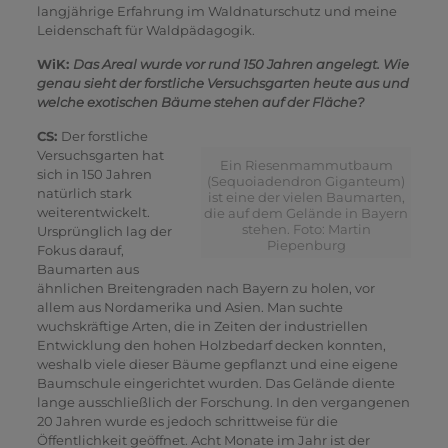
langjährige Erfahrung im Waldnaturschutz und meine
Leidenschaft für Waldpädagogik.
WiK:
Das Areal wurde vor rund 150 Jahren angelegt. Wie
genau sieht der forstliche Versuchsgarten heute aus und
welche exotischen Bäume stehen auf der Fläche?
CS:
Der forstliche
Versuchsgarten hat
Ein Riesenmammutbaum
sich in 150 Jahren
(Sequoiadendron Giganteum)
natürlich stark
ist eine der vielen Baumarten,
weiterentwickelt.
die auf dem Gelände in Bayern
stehen. Foto: Martin
Ursprünglich lag der
Piepenburg
Fokus darauf,
Baumarten aus
ähnlichen Breitengraden nach Bayern zu holen, vor
allem aus Nordamerika und Asien. Man suchte
wuchskräftige Arten, die in Zeiten der industriellen
Entwicklung den hohen Holzbedarf decken konnten,
weshalb viele dieser Bäume gepflanzt und eine eigene
Baumschule eingerichtet wurden. Das Gelände diente
lange ausschließlich der Forschung. In den vergangenen
20 Jahren wurde es jedoch schrittweise für die
Öffentlichkeit geöffnet. Acht Monate im Jahr ist der