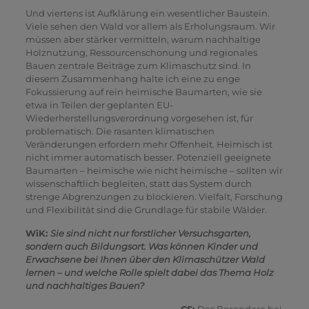
Und viertens ist Aufklärung ein wesentlicher Baustein.
Viele sehen den Wald vor allem als Erholungsraum. Wir
müssen aber stärker vermitteln, warum nachhaltige
Holznutzung, Ressourcenschonung und regionales
Bauen zentrale Beiträge zum Klimaschutz sind. In
diesem Zusammenhang halte ich eine zu enge
Fokussierung auf rein heimische Baumarten, wie sie
etwa in Teilen der geplanten EU-
Wiederherstellungsverordnung vorgesehen ist, für
problematisch. Die rasanten klimatischen
Veränderungen erfordern mehr Offenheit. Heimisch ist
nicht immer automatisch besser. Potenziell geeignete
Baumarten – heimische wie nicht heimische – sollten wir
wissenschaftlich begleiten, statt das System durch
strenge Abgrenzungen zu blockieren. Vielfalt, Forschung
und Flexibilität sind die Grundlage für stabile Wälder.
WiK:
Sie sind nicht nur forstlicher Versuchsgarten,
sondern auch Bildungsort. Was können Kinder und
Erwachsene bei Ihnen über den Klimaschützer Wald
lernen – und welche Rolle spielt dabei das Thema Holz
und nachhaltiges Bauen?
CS:
Das Besondere bei