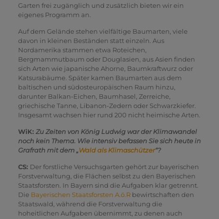
Garten frei zugänglich und zusätzlich bieten wir ein
eigenes Programm an.
Auf dem Gelände stehen vielfältige Baumarten, viele
davon in kleinen Beständen statt einzeln. Aus
Nordamerika stammen etwa Roteichen,
Bergmammutbaum oder Douglasien, aus Asien finden
sich Arten wie japanische Ahorne, Baumkraftwurz oder
Katsurabäume. Später kamen Baumarten aus dem
baltischen und südosteuropäischen Raum hinzu,
darunter Balkan-Eichen, Baumhasel, Zerreiche,
griechische Tanne, Libanon-Zedern oder Schwarzkiefer.
Insgesamt wachsen hier rund 200 nicht heimische Arten.
WiK:
Zu Zeiten von König Ludwig war der Klimawandel
noch kein Thema. Wie intensiv befassen Sie sich heute in
Grafrath mit dem „
Wald als Klimaschützer
“?
CS:
Der forstliche Versuchsgarten gehört zur bayerischen
Forstverwaltung, die Flächen selbst zu den Bayerischen
Staatsforsten. In Bayern sind die Aufgaben klar getrennt.
Die
Bayerischen Staatsforsten A.ö.R
bewirtschaften den
Staatswald, während die Forstverwaltung die
hoheitlichen Aufgaben übernimmt, zu denen auch