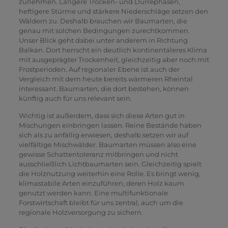
zunehmen. Längere Trocken- und Dürrephasen,
heftigere Stürme und stärkere Niederschläge setzen den
Wäldern zu. Deshalb brauchen wir Baumarten, die
genau mit solchen Bedingungen zurechtkommen.
Unser Blick geht dabei unter anderem in Richtung
Balkan. Dort herrscht ein deutlich kontinentaleres Klima
mit ausgeprägter Trockenheit, gleichzeitig aber noch mit
Frostperioden. Auf regionaler Ebene ist auch der
Vergleich mit dem heute bereits wärmeren Rheintal
interessant. Baumarten, die dort bestehen, können
künftig auch für uns relevant sein.
Wichtig ist außerdem, dass sich diese Arten gut in
Mischungen einbringen lassen. Reine Bestände haben
sich als zu anfällig erwiesen, deshalb setzen wir auf
vielfältige Mischwälder. Baumarten müssen also eine
gewisse Schattentoleranz mitbringen und nicht
ausschließlich Lichtbaumarten sein. Gleichzeitig spielt
die Holznutzung weiterhin eine Rolle. Es bringt wenig,
klimastabile Arten einzuführen, deren Holz kaum
genutzt werden kann. Eine multifunktionale
Forstwirtschaft bleibt für uns zentral, auch um die
regionale Holzversorgung zu sichern.