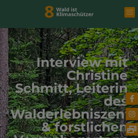
Interview mit
Christine
Schmitt, Leiterin
des
Walderlebniszent
& forstlichen