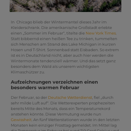
In Chicago blieb der Wintermantel dieses Jahr im
Kleiderschrank. Die amerikanische Großstadt erlebte
einen „Sommer im Februar“, titelte die
New York Times
.
Statt bibbernd einen heißen Tee zu trinken, tummelten
sich Menschen am Strand des Lake Michigan in kurzen
Hosen und T-Shirt. Sonnenbad statt Eisbaden. So extrem
ist es in Deutschland nicht, aber auch hier werden die
Wintermonate tendenziell wärmer. Und das setzt ganz
besonders dem Wald als unserem wichtigsten
Klimaschützer zu.
Aufzeichnungen verzeichnen einen
besonders warmen Februar
Der Februar, so der
Deutsche Wetterdienst
, fiel „durch
sehr milde Luft auf“. Die Wetterexperten prophezeiten
bereits Mitte des Monats, dass ein Temperaturrekord
anstehen könnte. Diese Vermutung wurde nun
Gewissheit
. An fünf Wetterstationen wurde in den letzten
Monaten kein einziger Frosttag gemeldet. Im Mittel lag
die Temperatur im Februar bei rund 7,0 Grad Celsius und