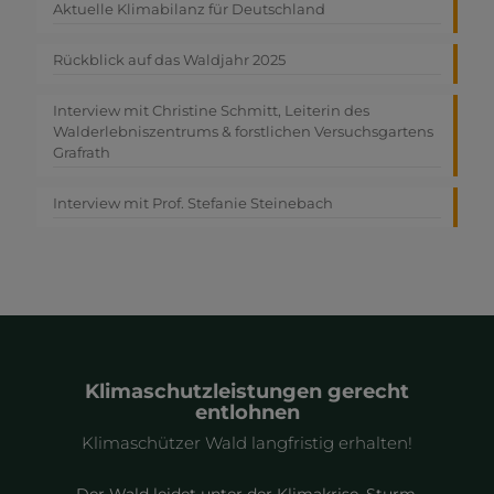
Aktuelle Klimabilanz für Deutschland
Rückblick auf das Waldjahr 2025
Interview mit Christine Schmitt, Leiterin des
Walderlebniszentrums & forstlichen Versuchsgartens
Grafrath
Interview mit Prof. Stefanie Steinebach
Klimaschutzleistungen gerecht
entlohnen
Klimaschützer Wald langfristig erhalten!
Der Wald leidet unter der Klimakrise. Sturm,