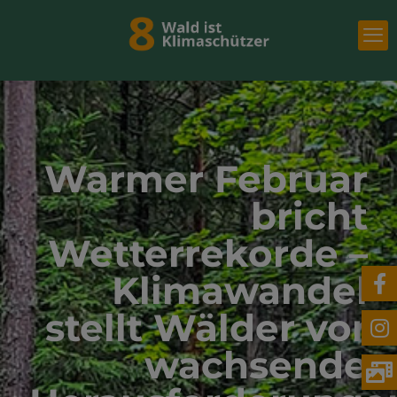
Warmer Februar
bricht
Wetterrekorde –
Klimawandel
stellt Wälder vor
wachsende