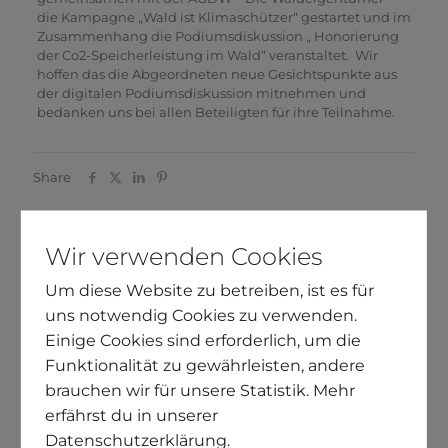
die
Kampagne „Wald ist Klimaschützer“
gestartet und im
Zusammenhang die Podiumsdiskussion „ Honorierung
der Co2-Speicherleistung im Wald“ veranstaltet. Wir
hoffen das die Abgeordneten neue Gesichtspunkte aus
der digitalen Podiumsdiskussion mitnehmen und
bedanken uns bei allen Beteiligten für ihre Teilnahme.
Share
Wir verwenden Cookies
Neueste Beiträge
Um diese Website zu betreiben, ist es für
Waldzustandserhebung 2025
uns notwendig Cookies zu verwenden.
Einige Cookies sind erforderlich, um die
Aktuelle Klimabilanz für Deutschland
Funktionalität zu gewährleisten, andere
brauchen wir für unsere Statistik. Mehr
Rückblick auf das Waldjahr 2025
erfährst du in unserer
Datenschutzerklärung.
Interview mit Christine Schmitt, Leiterin des