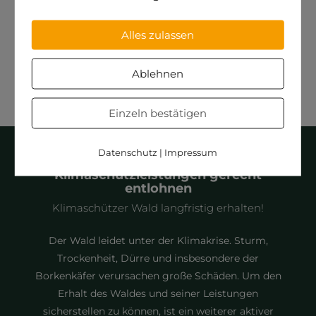
Walderlebniszentrums & forstlichen Versuchsgartens
Grafrath
Alles zulassen
Interview mit Prof. Stefanie Steinebach
Ablehnen
Einzeln bestätigen
Datenschutz
|
Impressum
Klimaschutzleistungen gerecht
entlohnen
Klimaschützer Wald langfristig erhalten!
Der Wald leidet unter der Klimakrise. Sturm,
Trockenheit, Dürre und insbesondere der
Borkenkäfer verursachen große Schäden. Um den
Erhalt des Waldes und seiner Leistungen
sicherstellen zu können, ist ein weiterer aktiver