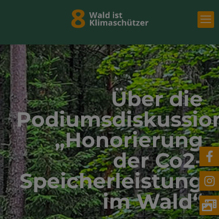
Über die
Podiumsdiskussio
„Honorierung
der Co2-
Speicherleistung
im Wald“