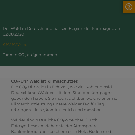
Der Wald in Deutschland hat seit Beginn der Kampagne am
02.08.2020
467.677.041
Tonnen CO
aufgenommen.
2
CO₂-Uhr Wald ist Klimaschützer:
Die CO₂-Uhr zeigt in Echtzeit, wie viel Kohlendioxid
Deutschlands Wälder seit dem Start der Kampagne
gebunden haben. Sie macht sichtbar, welche enorme
Klimaschutzleistung unsere Wälder Tag für Tag
erbringen – leise, kontinuierlich und messbar.
Wälder sind natürliche CO₂-Speicher. Durch
Fotosynthese entziehen sie der Atmosphäre
Kohlendioxid und speichern es in Holz, Böden und